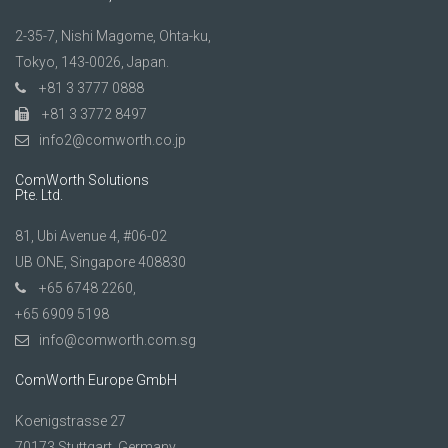
2-35-7, Nishi Magome, Ohta-ku,
Tokyo, 143-0026, Japan.
+81 3 3777 0888
+81 3 3772 8497
info2@comworth.co.jp
ComWorth Solutions
Pte. Ltd.
81, Ubi Avenue 4, #06-02
UB ONE, Singapore 408830
+65 6748 2260,
+65 6909 5198
info@comworth.com.sg
ComWorth Europe GmbH
Koenigstrasse 27
70173 Stuttgart, Germany