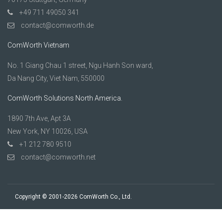
+49 711 49050 341
contact@comworth.de
ComWorth Vietnam
No. 1 Giang Chau 1 street, Ngu Hanh Son ward,
Da Nang City, Viet Nam, 550000
ComWorth Solutions North America.
1890 7th Ave, Apt 3A
New York, NY 10026, USA
+1 212 780 9510
contact@comworth.net
Copyright © 2001-2026 ComWorth Co., Ltd.