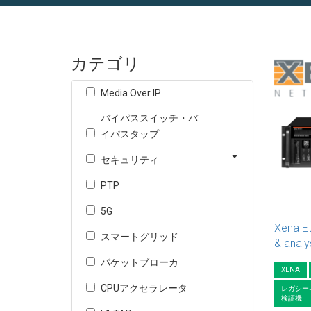
カテゴリ
Media Over IP
バイパススイッチ・バ
イパスタップ
セキュリティ
PTP
5G
Xena Et
スマートグリッド
& analy
パケットブローカ
XENA
CPUアクセラレータ
レガシー
検証機