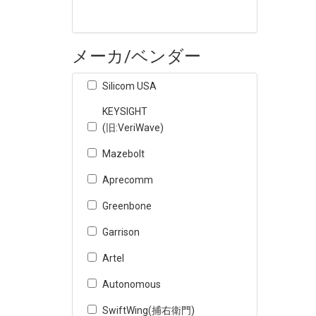
メーカ/ベンダー
Silicom USA
KEYSIGHT
(旧:VeriWave)
Mazebolt
Aprecomm
Greenbone
Garrison
Artel
Autonomous
SwiftWing(捕右衛門)