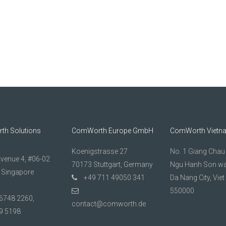
h Solutions
ComWorth Europe GmbH
ComWorth Vietn
Koenigstrasse 27
No. 1 Giang Chau 1
Avenue 4, #06-02
70173 Stuttgart, Germany
Ngu Hanh Son wa
 Singapore
+49 711 49050 341
Da Nang City, Vie
550000
6748 2260,
contact@comworth.de
9 5198