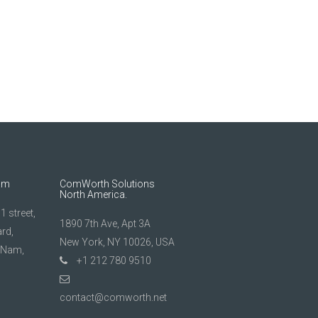
am
ComWorth Solutions
North America.
 street,
1890 7th Ave, Apt 3A
rd,
New York, NY 10026, USA
t Nam,
+1 212 780 9510
contact@comworth.net