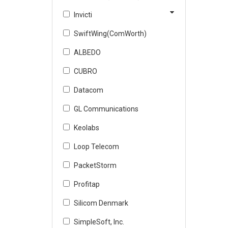
Invicti
SwiftWing(ComWorth)
ALBEDO
CUBRO
Datacom
GL Communications
Keolabs
Loop Telecom
PacketStorm
Profitap
Silicom Denmark
SimpleSoft, Inc.