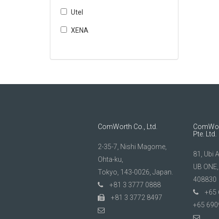
Utel
XENA
ComWorth Co., Ltd.
ComWort
Pte. Ltd.
2-35-7, Nishi Magome,
81, Ubi 
Ohta-ku,
UB ONE,
Tokyo, 143-0026, Japan.
408830
+81 3 3777 0888
+65 
+81 3 3772 8497
+65 690