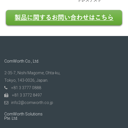
トレステスト
ComWorth Co., Ltd.
2-35-7, Nishi Magome, Ohta-ku,
Tokyo, 143-0026, Japan.
+81 3 3777 0888
+81 3 3772 8497
info2@comworth.co.jp
ComWorth Solutions
Pte. Ltd.