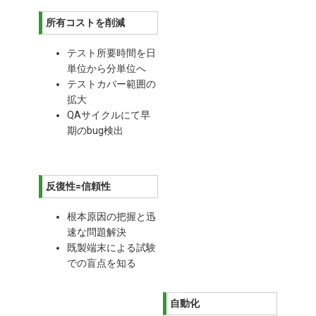
所有コストを削減
テスト所要時間を日
単位から分単位へ
テストカバー範囲の
拡大
QAサイクルにて早
期のbug検出
反復性=信頼性
根本原因の把握と迅
速な問題解決
既製端末による試験
での盲点を知る
自動化