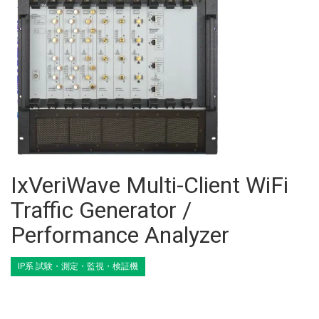
IxVeriWave Multi-Client WiFi
Traffic Generator /
Performance Analyzer
IP系 試験・測定・監視・検証機