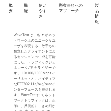
概
機
使い
懸案事項への
製
要
能
やす
アプローチ
品
さ
情
報
WaveTestは、各々がネッ
トワーク上のユニークなユ
ーザを表現する、数千もの
独立したクライアントによ
るセッションの生成を可能
にした、トラフィックジェ
ネレータ/アナライザーで
す。10/100/1000Mbpsイ
ーサネットと、ネイティブ
なIEEE802.11a/b/g/n/acイ
ンターフェースを提供しま
す。WaveTestにてネット
ワークトラフィックは、正
確に、反復的に、きめ細か