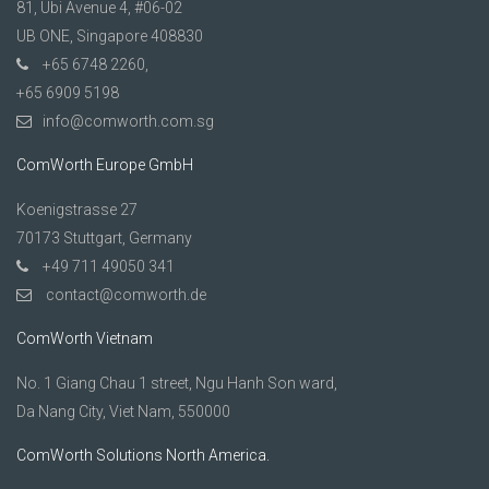
81, Ubi Avenue 4, #06-02
UB ONE, Singapore 408830
+65 6748 2260,
+65 6909 5198
info@comworth.com.sg
ComWorth Europe GmbH
Koenigstrasse 27
70173 Stuttgart, Germany
+49 711 49050 341
contact@comworth.de
ComWorth Vietnam
No. 1 Giang Chau 1 street, Ngu Hanh Son ward,
Da Nang City, Viet Nam, 550000
ComWorth Solutions North America.