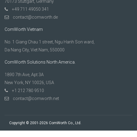
70173 Stuttgart, Germany
+49 711 49050 341
contact@comworth.de
ComWorth Vietnam
No. 1 Giang Chau 1 street, Ngu Hanh Son ward,
Da Nang City, Viet Nam, 550000
ComWorth Solutions North America.
1890 7th Ave, Apt 3A
New York, NY 10026, USA
+1 212 780 9510
contact@comworth.net
Copyright © 2001-2026 ComWorth Co., Ltd.