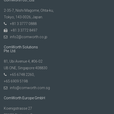
ComWorth Co., Ltd.
2-35-7, Nishi Magome, Ohta-ku,
Tokyo, 143-0026, Japan.
+81 3 3777 0888
+81 3 3772 8497
info2@comworth.co.jp
ComWorth Solutions
Pte. Ltd.
81, Ubi Avenue 4, #06-02
UB ONE, Singapore 408830
+65 6748 2260,
+65 6909 5198
info@comworth.com.sg
ComWorth Europe GmbH
Koenigstrasse 27