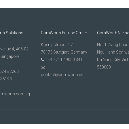
h Solutions
ComWorth Europe GmbH
ComWorth Vietn
Koenigstrasse 27
No. 1 Giang Chau 1
Avenue 4, #06-02
70173 Stuttgart, Germany
Ngu Hanh Son wa
 Singapore
+49 711 49050 341
Da Nang City, Vie
550000
6748 2260,
contact@comworth.de
9 5198
omworth.com.sg