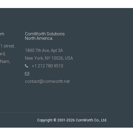
am
ComWorth Solutions
North America.
 street,
1890 7th Ave, Apt 3A
rd,
New York, NY 10026, USA
t Nam,
+1 212 780 9510
contact@comworth.net
Copyright © 2001-2026 ComWorth Co., Ltd.