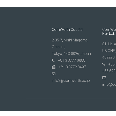
ビ
ゲ
ー
シ
ComWorth Co., Ltd.
ComWort
Pte. Ltd.
ョ
2-35-7, Nishi Magome,
81, Ubi 
ン
Ohta-ku,
UB ONE,
Tokyo, 143-0026, Japan.
408830
+81 3 3777 0888
+65 
+81 3 3772 8497
+65 690
info2@comworth.co.jp
info@c