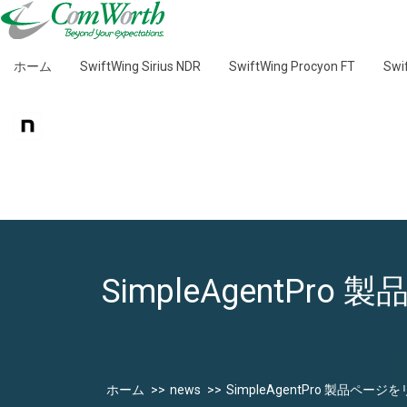
ホーム
SwiftWing Sirius NDR
SwiftWing Procyon FT
Sw
SimpleAgentP
ホーム
news
SimpleAgentPro 製品ペ