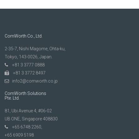
ビ
ゲ
ー
シ
ComWorth Co., Ltd.
ョ
2-35-7, Nishi Magome, Ohta-ku,
ン
Tokyo, 143-0026, Japan.
+81 3 3777 0888
+81 3 3772 8497
info2@comworth.co.jp
ComWorth Solutions
Pte. Ltd.
81, Ubi Avenue 4, #06-02
UB ONE, Singapore 408830
+65 6748 2260,
+65 6909 5198