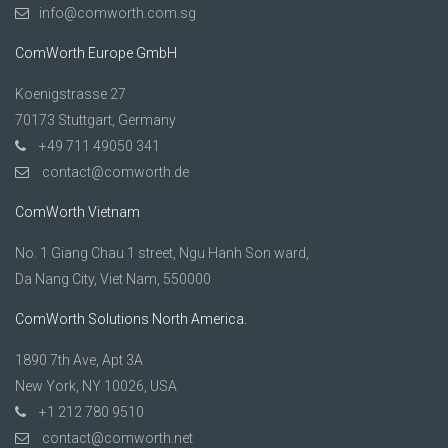
info@comworth.com.sg
ComWorth Europe GmbH
Koenigstrasse 27
70173 Stuttgart, Germany
+49 711 49050 341
contact@comworth.de
ComWorth Vietnam
No. 1 Giang Chau 1 street, Ngu Hanh Son ward,
Da Nang City, Viet Nam, 550000
ComWorth Solutions North America.
1890 7th Ave, Apt 3A
New York, NY 10026, USA
+1 212 780 9510
contact@comworth.net