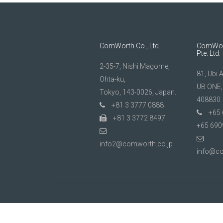
ビ
ゲ
ー
ComWorth Co., Ltd.
ComWort
Pte. Ltd.
シ
2-35-7, Nishi Magome,
ョ
81, Ubi 
Ohta-ku,
UB ONE,
ン
Tokyo, 143-0026, Japan.
408830
+81 3 3777 0888
+65 
+81 3 3772 8497
+65 690
info2@comworth.co.jp
info@c