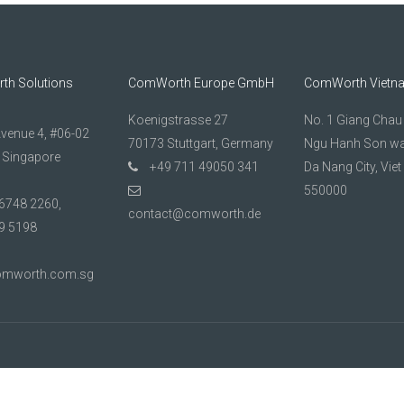
h Solutions
ComWorth Europe GmbH
ComWorth Vietn
Koenigstrasse 27
No. 1 Giang Chau 1
Avenue 4, #06-02
70173 Stuttgart, Germany
Ngu Hanh Son wa
 Singapore
+49 711 49050 341
Da Nang City, Vie
550000
6748 2260,
contact@comworth.de
9 5198
omworth.com.sg