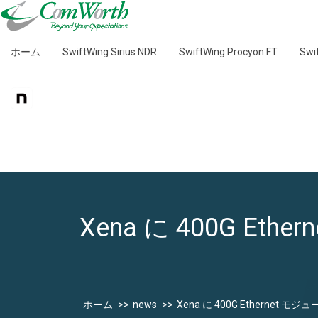
ホーム
SwiftWing Sirius NDR
SwiftWing Procyon FT
Sw
Xena に 400G Eth
ホーム
news
Xena に 400G Ethernet モジ