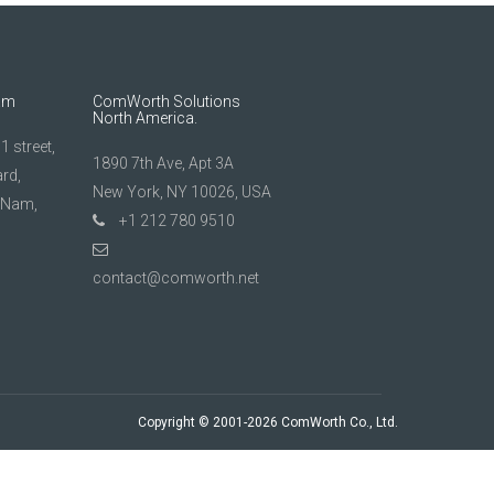
am
ComWorth Solutions
North America.
 street,
1890 7th Ave, Apt 3A
rd,
New York, NY 10026, USA
t Nam,
+1 212 780 9510
contact@comworth.net
Copyright © 2001-2026 ComWorth Co., Ltd.