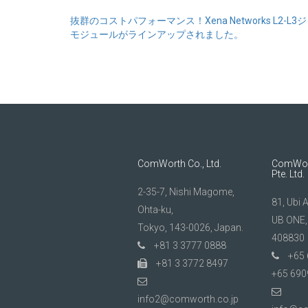
投
抜群のコストパフォーマンス！Xena Networks L2-L
モジュールがラインアップされました。
稿
ナ
ビ
ゲ
ー
シ
ComWorth Co., Ltd.
ComWort
Pte. Ltd.
ョ
2-35-7, Nishi Magome,
81, Ubi 
ン
Ohta-ku,
UB ONE,
Tokyo, 143-0026, Japan.
408830
+81 3 3777 0888
+65 
+81 3 3772 8497
+65 690
info2@comworth.co.jp