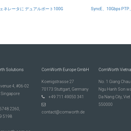
3ジェネレータに デュアルポート100G
SyncE、10Gbps
h Solutions
ComWorth Europe GmbH
ComWorth Vietn
Koenigstrasse 27
No. 1 Giang Chau 1
Avenue 4, #06-02
70173 Stuttgart, Germany
Ngu Hanh Son wa
 Singapore
+49 711 49050 341
Da Nang City, Vie
550000
6748 2260,
contact@comworth.de
9 5198