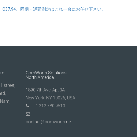
 PTP、C37.94、同期・遅延測定はこれ一台にお任せ下さい。
am
ComWorth Solutions
North America.
 street,
1890 7th Ave, Apt 3A
rd,
New York, NY 10026, USA
t Nam,
+1 212 780 9510
contact@comworth.net