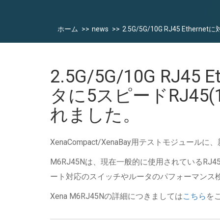
ホーム
news
2.5G/5G/10G RJ45 Ethe
2.5G/5G/10G RJ45
タに5スピードRJ45(1
れました。
XenaCompact/XenaBay用テストモジュールに
M6RJ45Nは、現在一般的に使用されているRJ45
ート対応のスイッチやルータのパフォーマンス
Xena M6RJ45Nの詳細につきましては
こちら
を