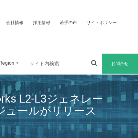
会社情報
採用情報
若手の声
サイトポリシー
Region
お問合せ
works L2-L3ジェネレー
M)モジュールがリリース